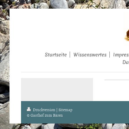
Startseite
Wissenswertes
Impres
Da
Druckversion
|
Sitemap
© Gasthof zum Bären